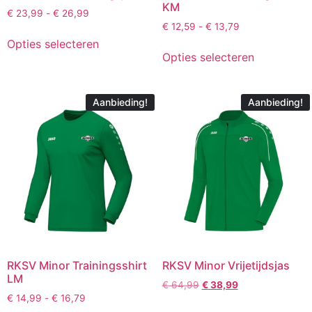
KM
€
23,99
-
€
26,99
€
12,59
-
€
13,79
Opties selecteren
Opties selecteren
Aanbieding!
Aanbieding!
RKSV Minor Trainingsshirt
RKSV Minor Vrijetijdsjas
LM
€
64,99
€
38,99
€
14,99
-
€
16,79