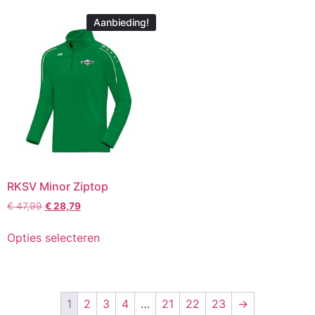
Aanbieding!
RKSV Minor Ziptop
€
47,99
€
28,79
Opties selecteren
1
2
3
4
…
21
22
23
→