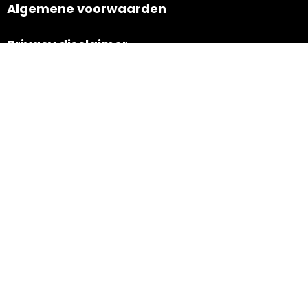
Algemene voorwaarden
Privacy disclaimer
Retourbeleid
Navigatie
Nieuws
Contact
Powered by