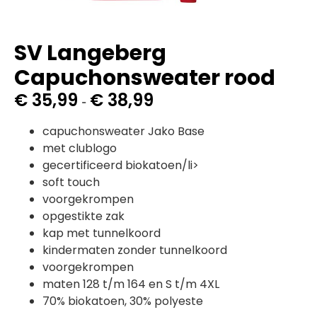
SV Langeberg
Capuchonsweater rood
€
35,99
€
38,99
-
capuchonsweater Jako Base
met clublogo
gecertificeerd biokatoen/li>
soft touch
voorgekrompen
opgestikte zak
kap met tunnelkoord
kindermaten zonder tunnelkoord
voorgekrompen
maten 128 t/m 164 en S t/m 4XL
70% biokatoen, 30% polyeste