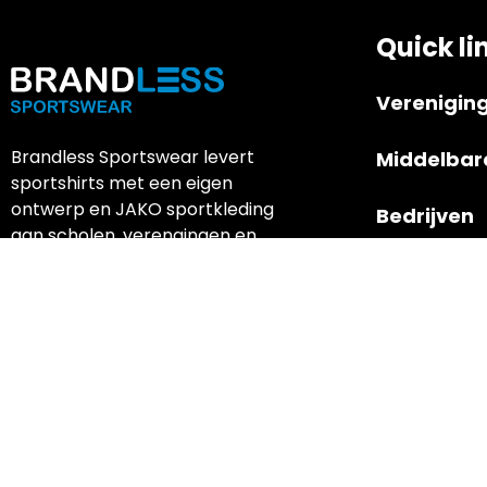
Quick li
Verenigin
Brandless Sportswear levert
Middelbar
sportshirts met een eigen
ontwerp en JAKO sportkleding
Bedrijven
aan scholen, verengingen en
bedrijven.