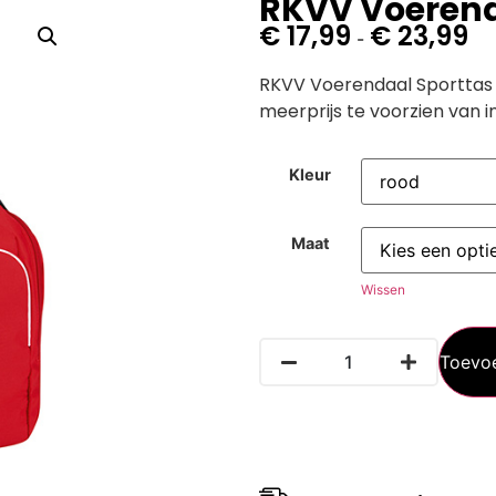
RKVV Voerend
€
17,99
€
23,99
-
RKVV Voerendaal Sporttas m
meerprijs te voorzien van 
Kleur
Maat
Wissen
Toevo