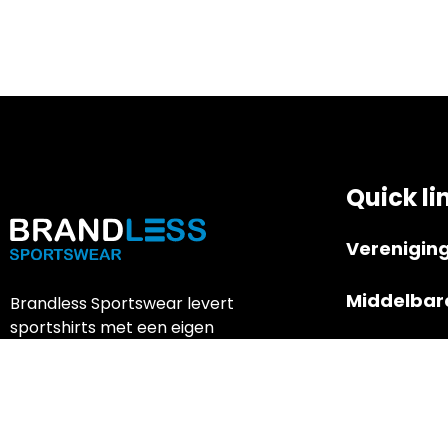
Quick li
Verenigin
Middelbar
Brandless Sportswear levert
sportshirts met een eigen
Bedrijven
ontwerp en JAKO sportkleding
aan scholen, verengingen en
bedrijven.