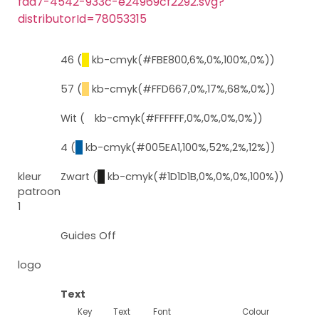
fad7-4542-933c-e24969cf2292.svg?
distributorId=78053315
46 (
█
kb-cmyk(#FBE800,6%,0%,100%,0%))
57 (
█
kb-cmyk(#FFD667,0%,17%,68%,0%))
Wit (
█
kb-cmyk(#FFFFFF,0%,0%,0%,0%))
4 (
█
kb-cmyk(#005EA1,100%,52%,2%,12%))
kleur
Zwart (
█
kb-cmyk(#1D1D1B,0%,0%,0%,100%))
patroon
1
Guides Off
logo
Text
Key
Text
Font
Colour