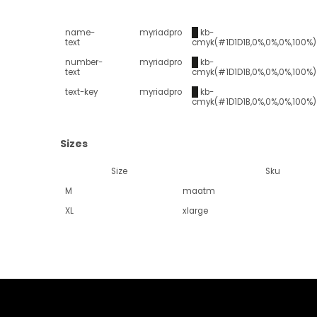
name-
myriadpro
█
kb-
text
cmyk(#1D1D1B,0%,0%,0%,100%)
number-
myriadpro
█
kb-
text
cmyk(#1D1D1B,0%,0%,0%,100%)
text-key
myriadpro
█
kb-
cmyk(#1D1D1B,0%,0%,0%,100%)
Sizes
Size
Sku
M
maatm
XL
xlarge