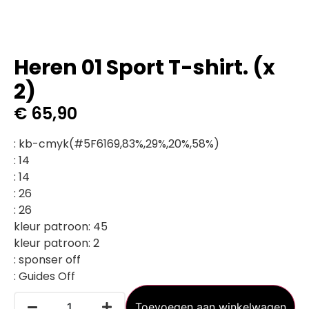
Heren 01 Sport T-shirt. (x
2)
€
65,90
:
kb-cmyk(#5F6169,83%,29%,20%,58%)
:
14
:
14
:
26
:
26
kleur patroon
:
45
kleur patroon
:
2
:
sponser off
:
Guides Off
Toevoegen aan winkelwagen