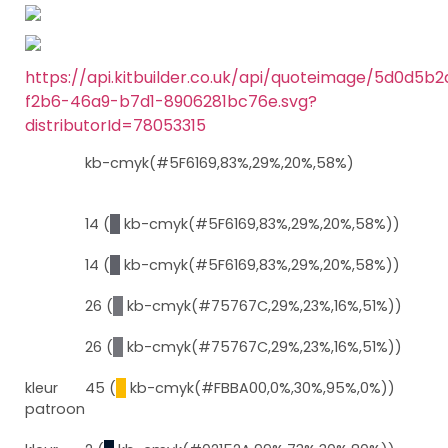
https://api.kitbuilder.co.uk/api/quoteimage/5d0d5b2
f2b6-46a9-b7d1-8906281bc76e.svg?
distributorId=78053315
kb-cmyk(#5F6169,83%,29%,20%,58%)
14 (
█
kb-cmyk(#5F6169,83%,29%,20%,58%))
14 (
█
kb-cmyk(#5F6169,83%,29%,20%,58%))
26 (
█
kb-cmyk(#75767C,29%,23%,16%,51%))
26 (
█
kb-cmyk(#75767C,29%,23%,16%,51%))
kleur
45 (
█
kb-cmyk(#FBBA00,0%,30%,95%,0%))
patroon