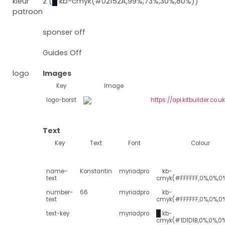
kleur
2 (
█
kb-cmyk(#02152A,99%,73%,30%,80%))
patroon
sponser off
Guides Off
logo
Images
Key
Image
logo-borst
https://api.kitbuilder.c
Text
Key
Text
Font
Colour
name-
Konstantin
myriadpro
█
kb-
text
cmyk(#FFFFFF,0%,0%,0
number-
66
myriadpro
█
kb-
text
cmyk(#FFFFFF,0%,0%,0
text-key
myriadpro
█
kb-
cmyk(#1D1D1B,0%,0%,0%