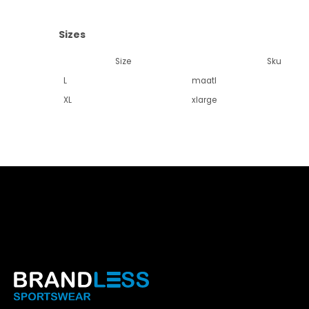
Sizes
Size
Sku
L
maatl
XL
xlarge